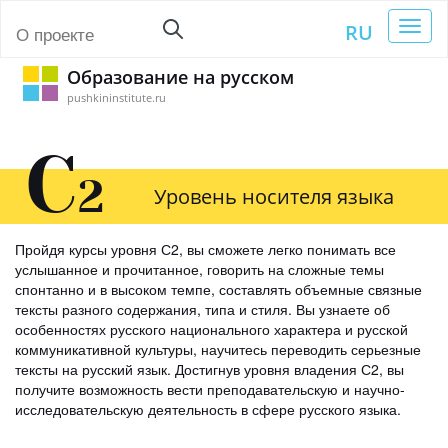
Toggl
RU
О проекте
naviga
Образование на русском
pushkininstitute.ru
C
2
Уровень носителя языка
Пройдя курсы уровня С2, вы сможете легко понимать все
услышанное и прочитанное, говорить на сложные темы
спонтанно и в высоком темпе, составлять объемные связные
тексты разного содержания, типа и стиля. Вы узнаете об
особенностях русского национального характера и русской
коммуникативной культуры, научитесь переводить серьезные
тексты на русский язык. Достигнув уровня владения С2, вы
получите возможность вести преподавательскую и научно-
исследовательскую деятельность в сфере русского языка.